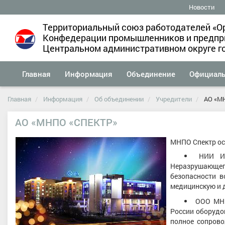
Новости
Территориальный союз работодателей «О
Конфедерации промышленников и предпри
Центральном административном округе г
Главная
Информация
Объединение
Официал
Главная
Информация
Об объединении
Учредители
АО «М
АО «МНПО «СПЕКТР»
МНПО Спектр осн
НИИ Ин
Неразрушающе
безопасности в
медицинскую и 
ООО МНП
России оборудо
полное сопрово