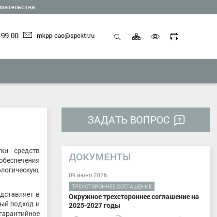
мательства
Карта
Печать
 99 00
mkpp-cao@spektr.ru
сайта
страниц
Открыть
Включить
поиск
версию
для
слабовид
ЗАДАТЬ ВОПРОС
ки средств
ДОКУМЕНТЫ
беспечения
ологическую,
09 июня 2026
ТРЕХСТОРОННЕЕ СОГЛАШЕНИЕ
дставляет в
Окружное трехстороннее соглашение на
ый подход и
2025-2027 годы
гарантийное