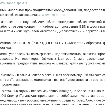
www.mnpo-spektr.ru
нный мировыми производителями оборудования НК, предоставля
к и на объектах заказчика.
www.tkc-ndt.ru
издательство научной, учебной, производственной, технической, 
абот от рецензирования и набора до присвоения ISBN и доставки
, в том числе журналов «Контроль.Диагностика» и «Территория N
еством по НК и ТД (РОНКТД) и ООО НУЦ «Качество» образуют к
остики.
яся управлением коммерческой недвижимостью, включая прое
осковье. На территории Офисных Центров Спектр расположе
ционные предприятия, несколько банков, крупные туристические
помещений в самом центре Москвы. Для всех помещений мы заклю
ая» и «Таганская», находящихся в шаговой доступности от соотв
ю пролонгации.
 8 этажных зданий класса «В» общей площадью более 35 000 кв.м. 
ь. ОЦ Спектр «Таганская» представляет собой административное з
еждународные и российские компании, среди которых Америкэн Эк
Московская Сотовая Связь (Скайлинк), клиника «Семейный Доктор