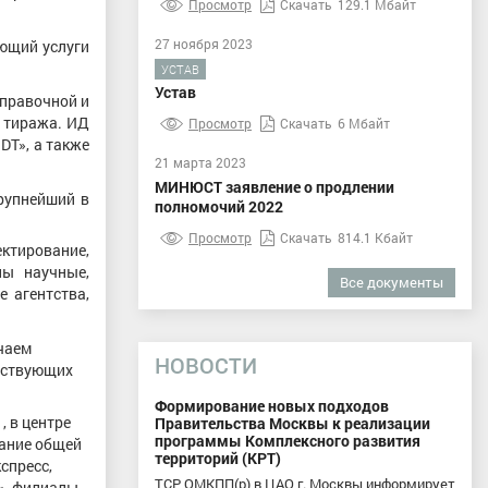
Просмотр
Скачать
129.1 Мбайт
27 ноября 2023
ющий услуги
УСТАВ
Устав
справочной и
 тиража. ИД
Просмотр
Скачать
6 Мбайт
DT», а также
21 марта 2023
МИНЮСТ заявление о продлении
рупнейший в
полномочий 2022
Просмотр
Скачать
814.1 Кбайт
ктирование,
ны научные,
Все документы
 агентства,
чаем
НОВОСТИ
етствующих
Формирование новых подходов
, в центре
Правительства Москвы к реализации
программы Комплексного развития
дание общей
территорий (КРТ)
спресс,
ТСР ОМКПП(р) в ЦАО г. Москвы информирует
», филиалы