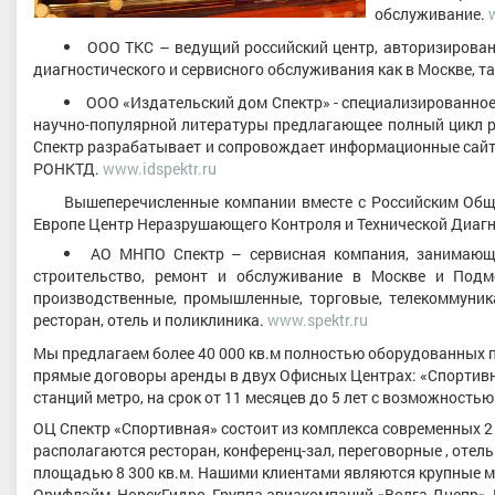
обслуживание.
ООО ТКС – ведущий российский центр, авторизирова
диагностического и сервисного обслуживания как в Москве, та
ООО «Издательский дом Спектр» - специализированное 
научно-популярной литературы предлагающее полный цикл р
Спектр разрабатывает и сопровождает информационные сайты
РОНКТД.
www.idspektr.ru
Вышеперечисленные компании вместе с Российским Общ
Европе Центр Неразрушающего Контроля и Технической Диагн
АО МНПО Спектр – сервисная компания, занимающа
строительство, ремонт и обслуживание в Москве и Подм
производственные, промышленные, торговые, телекоммуника
ресторан, отель и поликлиника.
www.spektr.ru
Мы предлагаем более 40 000 кв.м полностью оборудованных 
прямые договоры аренды в двух Офисных Центрах: «Спортивн
станций метро, на срок от 11 месяцев до 5 лет с возможность
ОЦ Спектр «Спортивная» состоит из комплекса современных 2 -
располагаются ресторан, конференц-зал, переговорные , отел
площадью 8 300 кв.м. Нашими клиентами являются крупные м
Орифлэйм, НорскГидро, Группа авиакомпаний «Волга-Днепр», 