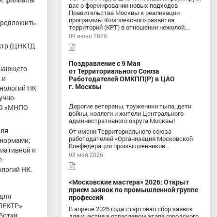
вас о формировании новых подходов
Правительства Москвы к реализации
программы Комплексного развития
предложить
территорий (КРТ) в отношении нежилой...
09 июня 2026
ктр (ЦНКТД
Поздравление с 9 Мая
ушающего
от Территориального Союза
 и
Работодателей ОМКПП(Р) в ЦАО
г. Москвы
хнологий НК
учно-
Дорогие ветераны, труженики тыла, дети
ОО «МНПО
войны, коллеги и жители Центрального
административного округа Москвы!
для
От имени Территориального союза
работодателей «Организация Московской
 нормами;
Конфедерации промышленников...
рмативной и
08 мая 2026
е
ологий НК.
«Московские мастера» 2026: Открыт
прием заявок по промышленной группе
 для
профессий
СПЕКТР»
В апреле 2026 года стартовал сбор заявок
ботки
для участия в отраслевом этапе городского