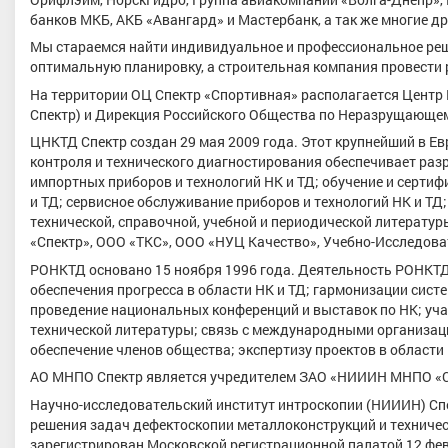
банков МКБ, АКБ «Авангард» и Мастербанк, а так же многие д
Мы стараемся найти индивидуальное и профессиональное реш
оптимальную планировку, а строительная компания провести 
На территории ОЦ Спектр «Спортивная» располагается Центр
Спектр) и Дирекция Российского Общества по Неразрущающем
ЦНКТД Спектр создан 29 мая 2009 года. Этот крупнейший в Е
контроля и технического диагностирования обеспечивает разр
импортных приборов и технологий НК и ТД; обучение и сертиф
и ТД; сервисное обслуживание приборов и технологий НК и ТД;
технической, справочной, учебной и периодической литерат
«Спектр», ООО «ТКС», ООО «НУЦ Качество», Учебно-Исследова
РОНКТД основано 15 ноября 1996 года. Деятельность РОНКТД
обеспечения прогресса в области НК и ТД; гармонизации сис
проведение национальных конференций и выставок по НК; уч
технической литературы; связь с международными организа
обеспечение членов общества; экспертизу проектов в области 
АО МНПО Спектр является учредителем ЗАО «НИИИН МНПО «С
Научно-исследовательский институт интроскопии (НИИИН) Сп
решения задач дефектоскопии металлоконструкций и технич
зарегистрирован Московской регистрационной палатой 12 фев