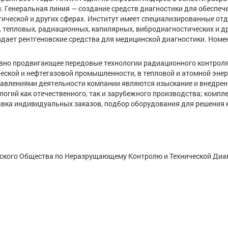
. Генеральная линия — создание средств диагностики для обеспеч
гической и других сферах. Институт имеет специализированные от
, тепловых, радиационных, капилярных, вибродиагностических и д
оздает рентгеновские средства для медицинской диагностики. Номе
тивно продвигающее передовые технологии радиационного контрол
ской и нефтегазовой промышленности, в тепловой и атомной энерг
авлениями деятельности компании являются изыскание и внедрен
огий как отечественного, так и зарубежного производства; компл
авка индивидуальных заказов, подбор оборудования для решения 
йского Общества по Неразрущающему Контролю и Технической Диа