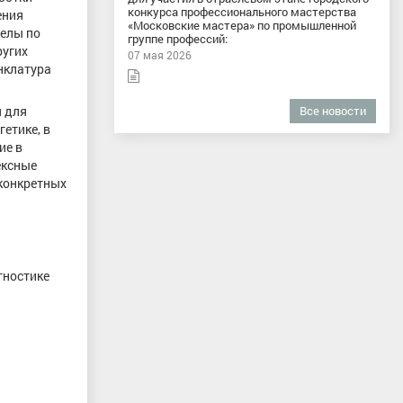
конкурса профессионального мастерства
ения
«Московские мастера» по промышленной
делы по
группе профессий:
ругих
07 мая 2026
нклатура
я для
Все новости
етике, в
ие в
ексные
конкретных
гностике