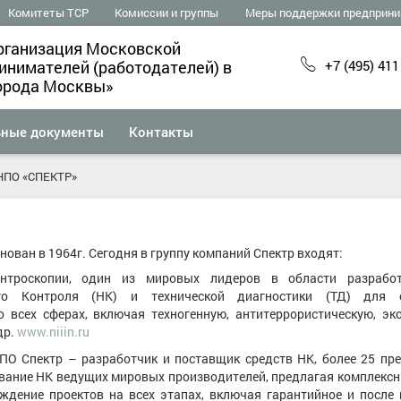
Комитеты ТСР
Комиссии и группы
Меры поддержки предприни
рганизация Московской
+7 (495) 411
нимателей (работодателей) в
орода Москвы»
ьные документы
Контакты
НПО «СПЕКТР»
ован в 1964г. Сегодня в группу компаний Спектр входят:
троскопии, один из мировых лидеров в области разработ
го Контроля (НК) и технической диагностики (ТД) для о
о всех сферах, включая техногенную, антитеррористическую, эк
др.
www.niiin.ru
О Спектр – разработчик и поставщик средств НК, более 25 пре
вание НК ведущих мировых производителей, предлагая комплексн
ждение проектов на всех этапах, включая гарантийное и после 