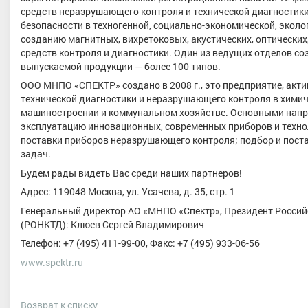
средств неразрушающего контроля и технической диагностики
безопасности в техногенной, социально-экономической, эколо
созданию магнитных, вихретоковых, акустических, оптических
средств контроля и диагностики. Один из ведущих отделов с
выпускаемой продукции — более 100 типов.
ООО МНПО «СПЕКТР» создано в 2008 г., это предприятие, ак
технической диагностики и неразрушающего контроля в химиче
машиностроении и коммунальном хозяйстве. Основными напр
эксплуатацию инновационных, современных приборов и технол
поставки приборов неразрушающего контроля; подбор и пост
задач.
Будем рады видеть Вас среди наших партнеров!
Адрес: 119048 Москва, ул. Усачева, д. 35, стр. 1
Генеральный директор АО «МНПО «Спектр», Президент Росси
(РОНКТД): Клюев Сергей Владимирович
Телефон: +7 (495) 411-99-00, Факс: +7 (495) 933-06-56
www.spektr.ru
Возврат к списку