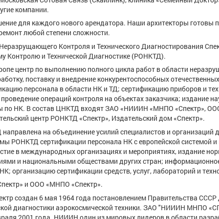
ругие компании.
ение для каждого нового арендатора. Наши архитекторы готовы 
ремонт любой степени сложности.
 Неразрущающего Контроля и Технического Диагностирования Спе
у Контролю и Технической Диагностике (РОНКТД).
вропе центр по выполнению полного цикла работ в области неразр
аботку, поставку и внедрение конкурентоспособных отечественных
икацию персонала в области НК и ТД; сертификацию приборов и те
 проведение операций контроля на объектах заказчика; издание на
уры по НК. В состав ЦНКТД входят ЗАО «НИИИН «МНПО «Спектр», О
тельский центр РОНКТД «Спектр», Издательский дом «Спектр».
 направлена на объединение усилий специалистов и организаций 
темы РОНКТД сертификации персонала НК с европейской системой и
астие в международных организациях и мероприятиях, издание но
циями и национальными обществами других стран; информационно
НК; организацию сертификации средств, услуг, лабораторий и техн
пектр» и ООО «МНПО «Спектр».
ектр создан 6 мая 1964 года постановлением Правительства СССР
еской диагностики аэрокосмической техники. ЗАО "НИИИН МНПО «
раля 2001 года. НИИИН один из мировых лидеров в области разра