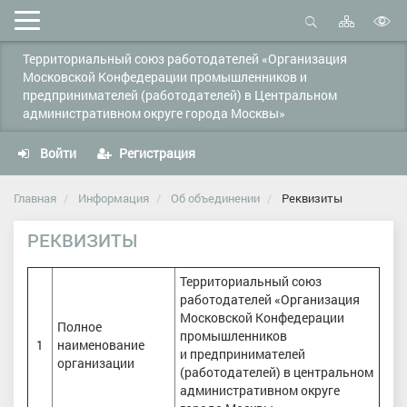
Карта
Мобильное
сайта
Открыть
В
меню
поиск
Территориальный союз работодателей «Организация
в
Московской Конфедерации промышленников и
д
предпринимателей (работодателей) в Центральном
с
административном округе города Москвы»
Войти
Регистрация
Главная
Информация
Об объединении
Реквизиты
РЕКВИЗИТЫ
Территориальный союз
работодателей «Организация
Московской Конфедерации
Полное
промышленников
1
наименование
и предпринимателей
организации
(работодателей) в центральном
административном округе