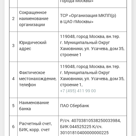
города Москвы»
Сокращенное
ТСР «Организация МКПП(р)
2
наименование
в ЦАО гМосквы»
организации
119048, город Москва, вн.тер.
Юридический
г. Муниципальный Округ
3
адрес
Хамовники, ул. Усачева, дом 35,
строение 1
119048, город Москва, вн.тер.
Фактическое
г. Муниципальный Округ
4
местонахождение,
Хамовники, ул. Усачева, дом 35,
телефон
строение 1,
+7 (495) 411 99 00
Наименование
5
ПАО Сбербанк
банка
Р/сч. 40703810538250033984,
Расчетный счет,
6
БИК 044525225 К/сч.
БИК, корр. счет
30101810400000000225