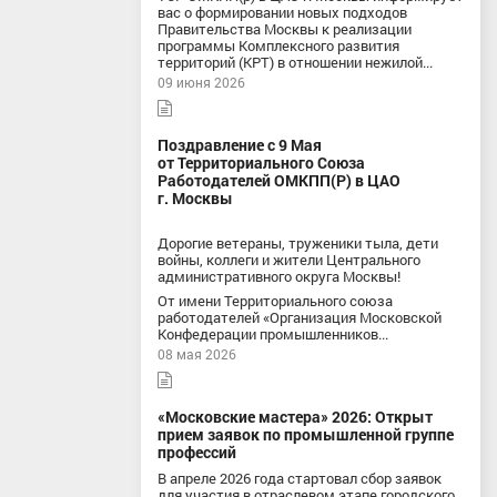
вас о формировании новых подходов
Правительства Москвы к реализации
программы Комплексного развития
территорий (КРТ) в отношении нежилой...
09 июня 2026
Поздравление с 9 Мая
от Территориального Союза
Работодателей ОМКПП(Р) в ЦАО
г. Москвы
Дорогие ветераны, труженики тыла, дети
войны, коллеги и жители Центрального
административного округа Москвы!
От имени Территориального союза
работодателей «Организация Московской
Конфедерации промышленников...
08 мая 2026
«Московские мастера» 2026: Открыт
прием заявок по промышленной группе
профессий
В апреле 2026 года стартовал сбор заявок
для участия в отраслевом этапе городского