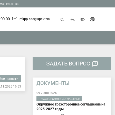
мательства
Карта
Печать
 99 00
mkpp-cao@spektr.ru
сайта
страниц
Открыть
Включить
поиск
версию
для
слабовид
ЗАДАТЬ ВОПРОС
Все новости
ДОКУМЕНТЫ
.11.2025 16:53
09 июня 2026
ТРЕХСТОРОННЕЕ СОГЛАШЕНИЕ
Окружное трехстороннее соглашение на
2025-2027 годы