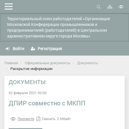
Карта
Мобильное
сайта
Открыть
В
меню
поиск
Территориальный союз работодателей «Организация
в
Московской Конфедерации промышленников и
д
предпринимателей (работодателей) в Центральном
с
административном округе города Москвы»
Войти
Регистрация
Главная
Официальные документы
Документы
Раскрытие информации
ДОКУМЕНТЫ
02 февраля 2021 00:00
ДПИР совместно с МКПП
Просмотр
Скачать
2 Мбайт